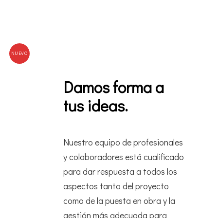
Villa S
Club
NUEVO
/
Damos forma a
tus ideas.
Nuestro equipo de profesionales
y colaboradores está cualificado
para dar respuesta a todos los
aspectos tanto del proyecto
como de la puesta en obra y la
gestión más adecuada para