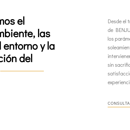
mos el
Desde el t
biente, las
de BENJU
los paráme
l entorno y la
soleamien
ción del
interviene
sin sacrif
satisfacci
experienci
CONSULTA