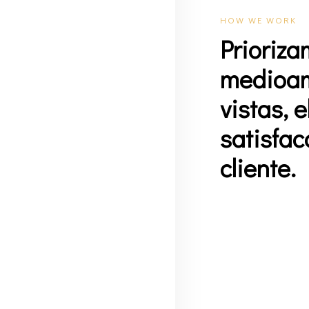
HOW WE WORK
Prioriza
medioam
vistas, e
satisfac
cliente.