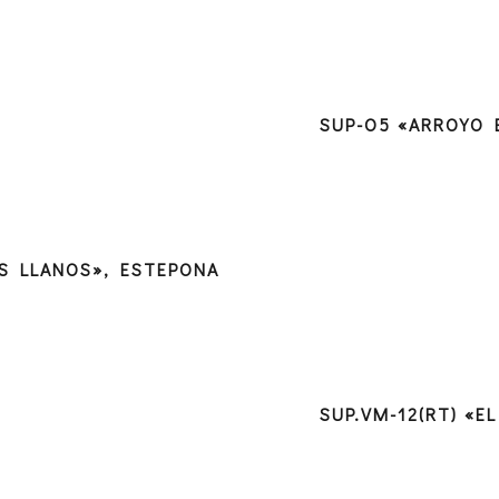
SUP-O5 «ARROYO 
OS LLANOS», ESTEPONA
SUP.VM-12(RT) «E